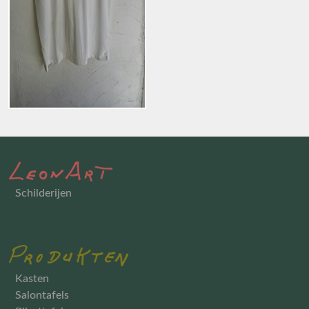
Schilderijen
Kasten
Salontafels