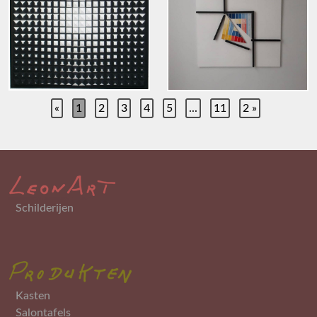
«
1
2
3
4
5
...
11
2 »
Schilderijen
Kasten
Salontafels