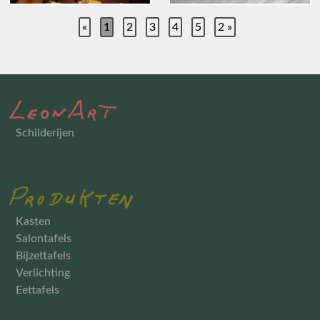
«
1
2
3
4
5
2 »
Schilderijen
Kasten
Salontafels
Bijzettafels
Verlichting
Eettafels